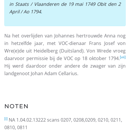
in Staats / Vlaanderen de 19 mai 1749 Obit den 2
April / Ao 1794
.
Na het overlijden van Johannes hertrouwde Anna nog
in hetzelfde jaar, met VOC-dienaar Frans Josef von
Wre(e)de uit Heidelberg (Duitsland). Von Wrede vroeg
[vii]
daarvoor permissie bij de VOC op 18 oktober 1794.
Hij werd daardoor onder andere de zwager van zijn
landgenoot Johan Adam Cellarius.
NOTEN
[i]
NA 1.04.02.13222 scans 0207, 0208,0209, 0210, 0211,
0810, 0811