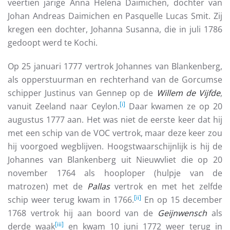
veertien jarige Anna Helena Daimichen, dochter van
Johan Andreas Daimichen en Pasquelle Lucas Smit. Zij
kregen een dochter, Johanna Susanna, die in juli 1786
gedoopt werd te Kochi.
Op 25 januari 1777 vertrok Johannes van Blankenberg,
als opperstuurman en rechterhand van de Gorcumse
schipper Justinus van Gennep op de
Willem de Vijfde
,
[i]
vanuit Zeeland naar Ceylon.
Daar kwamen ze op 20
augustus 1777 aan. Het was niet de eerste keer dat hij
met een schip van de VOC vertrok, maar deze keer zou
hij voorgoed wegblijven. Hoogstwaarschijnlijk is hij de
Johannes van Blankenberg uit Nieuwvliet die op 20
november 1764 als hooploper (hulpje van de
matrozen) met de
Pallas
vertrok en met het zelfde
[ii]
schip weer terug kwam in 1766.
En op 15 december
1768 vertrok hij aan boord van de
Geijnwensch
als
[iii]
derde waak
en kwam 10 juni 1772 weer terug in