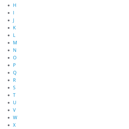
H
I
J
K
L
M
N
O
P
Q
R
S
T
U
V
W
X