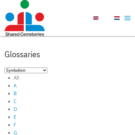
Skip to main content
Glossaries
All
A
B
C
D
E
F
G