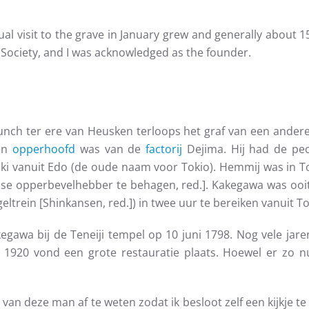
l visit to the grave in January grew and generally about 15
ociety, and I was acknowledged as the founder.
lunch ter ere van Heusken terloops het graf van een ande
en
opperhoofd
was van de
factorij
Dejima. Hij had de pech
ki vanuit Edo (de oude naam voor Tokio). Hemmij was in T
se opperbevelhebber te behagen, red.]. Kakegawa was ooit
eltrein [Shinkansen, red.]) in twee uur te bereiken vanuit To
gawa bij de Teneiji tempel op 10 juni 1798. Nog vele jar
 1920 vond een grote restauratie plaats. Hoewel er zo 
van deze man af te weten zodat ik besloot zelf een kijkje