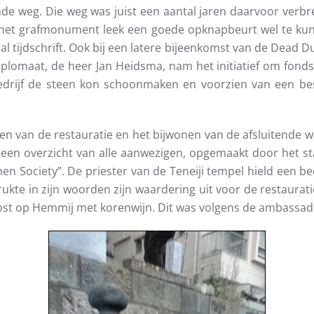
ande weg. Die weg was juist een aantal jaren daarvoor verbr
het grafmonument leek een goede opknapbeurt wel te kunne
aal tijdschrift. Ook bij een latere bijeenkomst van de Dead 
lomaat, de heer Jan Heidsma, nam het initiatief om fonds
bedrijf de steen kon schoonmaken en voorzien van een 
n van de restauratie en het bijwonen van de afsluitende 
een overzicht van alle aanwezigen, opgemaakt door het st
en Society”. De priester van de Teneiji tempel hield een 
kte in zijn woorden zijn waardering uit voor de restaurati
st op Hemmij met korenwijn. Dit was volgens de ambassade