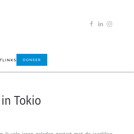
T
LINKS
DONEER
in Tokio