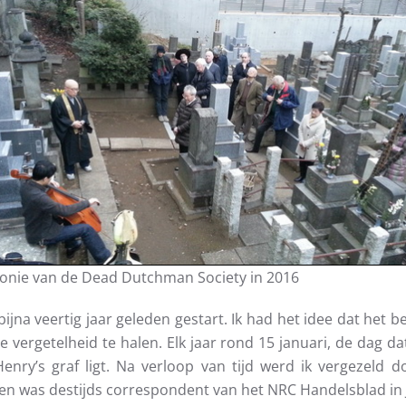
nie van de Dead Dutchman Society in 2016
jna veertig jaar geleden gestart. Ik had het idee dat het b
vergetelheid te halen. Elk jaar rond 15 januari, de dag da
enry’s graf ligt. Na verloop van tijd werd ik vergezeld 
en was destijds correspondent van het NRC Handelsblad in 