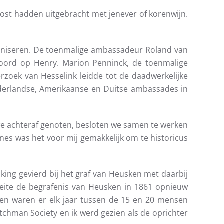
oost hadden uitgebracht met jenever of korenwijn.
ganiseren. De toenmalige ambassadeur Roland van
ord op Henry. Marion Penninck, de toenmalige
erzoek van Hesselink leidde tot de daadwerkelijke
derlandse, Amerikaanse en Duitse ambassades in
e we achteraf genoten, besloten we samen te werken
nes was het voor mij gemakkelijk om te historicus
ing gevierd bij het graf van Heusken met daarbij
feite de begrafenis van Heusken in 1861 opnieuw
meen waren er elk jaar tussen de 15 en 20 mensen
hman Society en ik werd gezien als de oprichter