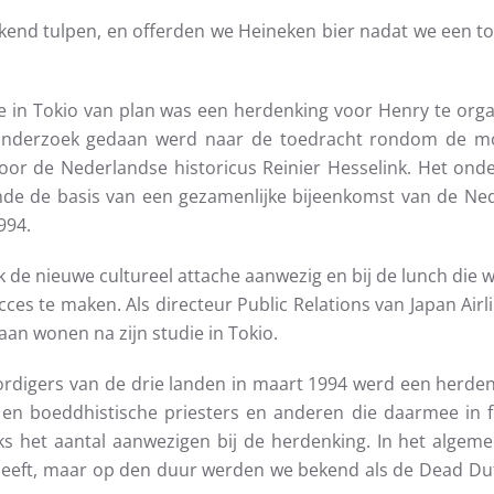
rekend tulpen, en offerden we Heineken bier nadat we een t
 in Tokio van plan was een herdenking voor Henry te or
 onderzoek gedaan werd naar de toedracht rondom de mo
door de Nederlandse historicus Reinier Hesselink. Het ond
de de basis van een gezamenlijke bijeenkomst van de Ne
994.
ook de nieuwe cultureel attache aanwezig en bij de lunch di
s te maken. Als directeur Public Relations van Japan Airli
gaan wonen na zijn studie in Tokio.
digers van de drie landen in maart 1994 werd een herdenk
en boeddhistische priesters en anderen die daarmee in 
jks het aantal aanwezigen bij de herdenking. In het alge
eeft, maar op den duur werden we bekend als de Dead Dutc