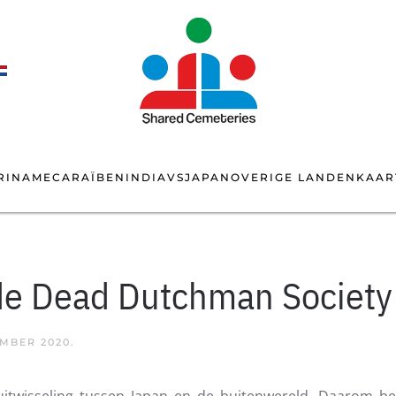
RINAME
CARAÏBEN
INDIA
VS
JAPAN
OVERIGE LANDEN
KAAR
de Dead Dutchman Society 
EMBER 2020
.