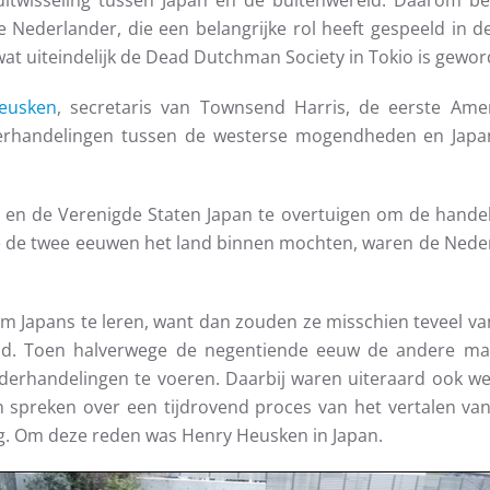
itwisseling tussen Japan en de buitenwereld. Daarom ben 
e Nederlander, die een belangrijke rol heeft gespeeld in 
wat uiteindelijk de Dead Dutchman Society in Tokio is gewor
eusken
, secretaris van Townsend Harris, de eerste Ame
nderhandelingen tussen de westerse mogendheden en Japa
en de Verenigde Staten Japan te overtuigen om de handel
 de twee eeuwen het land binnen mochten, waren de Neder
m Japans te leren, want dan zouden ze misschien teveel van
gesteld. Toen halverwege de negentiende eeuw de andere
erhandelingen te voeren. Daarbij waren uiteraard ook we
n spreken over een tijdrovend proces van het vertalen va
g. Om deze reden was Henry Heusken in Japan.