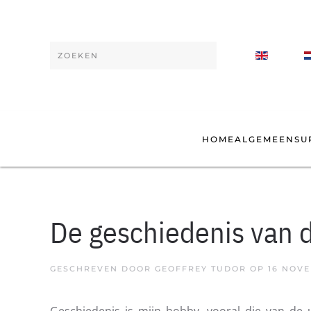
Skip to main content
Type 2 or more characters for results.
HOME
ALGEMEEN
SU
De geschiedenis van 
GESCHREVEN DOOR GEOFFREY TUDOR OP
16 NOV