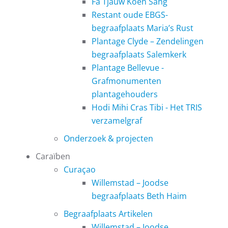
Fa Tjauw Koen Sang
Restant oude EBGS-
begraafplaats Maria’s Rust
Plantage Clyde – Zendelingen
begraafplaats Salemkerk
Plantage Bellevue -
Grafmonumenten
plantagehouders
Hodi Mihi Cras Tibi - Het TRIS
verzamelgraf
Onderzoek & projecten
Caraïben
Curaçao
Willemstad – Joodse
begraafplaats Beth Haim
Begraafplaats Artikelen
Willemstad – Joodse