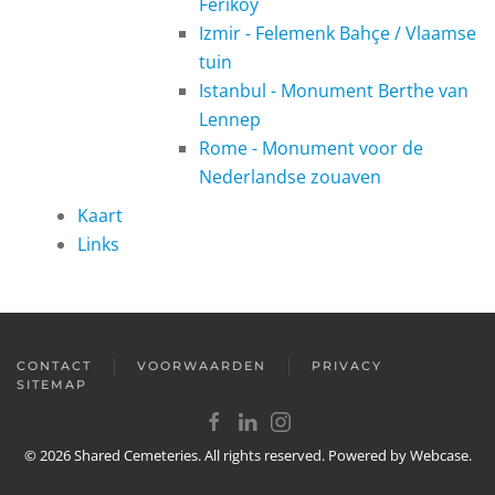
Feriköy
Izmir - Felemenk Bahçe / Vlaamse
tuin
Istanbul - Monument Berthe van
Lennep
Rome - Monument voor de
Nederlandse zouaven
Kaart
Links
CONTACT
VOORWAARDEN
PRIVACY
SITEMAP
©
2026
Shared Cemeteries. All rights reserved. Powered by
Webcase
.