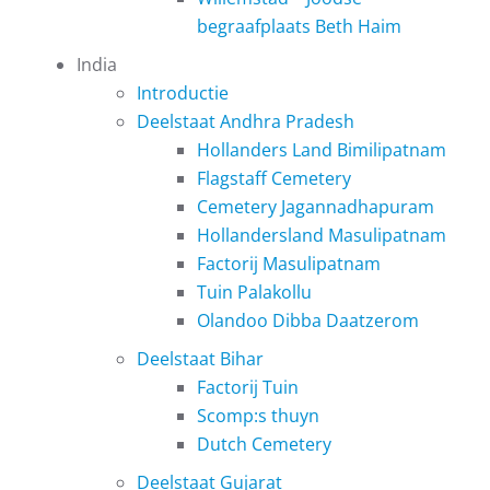
begraafplaats Beth Haim
India
Introductie
Deelstaat Andhra Pradesh
Hollanders Land Bimilipatnam
Flagstaff Cemetery
Cemetery Jagannadhapuram
Hollandersland Masulipatnam
Factorij Masulipatnam
Tuin Palakollu
Olandoo Dibba Daatzerom
Deelstaat Bihar
Factorij Tuin
Scomp:s thuyn
Dutch Cemetery
Deelstaat Gujarat